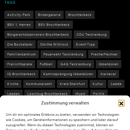
TAGS
Activity-Park
Bildergalerie
Brochterbeck
BSV 1. Herren
BSV Brochterbeck
Bürgerschützenverein Brochterbeck
CDU Tecklenburg
Die Bocketaler
Dörthe Wittrock
Event-Tipp
Familienzentrum
Feuerwehr Tecklenburg
FrecherFechner
Freilichtspiele
Fußball
GAG Tecklenburg
Ibbenbüren
IG Brochterbeck
Kaminsprengung Ibbenbüren
Karneval
Kirche
Kommunalwahl
Kreis Steinfurt
Kultur
Ledde
Leeden
Löschzug Brochterbeck
Musik
Politik
Zustimmung verwalten
Polizei Steinfurt
Schule
Schützenfest
Sport
St. Peter und Paul
Stadtfest Tecklenburg
Um dir ein optimales Erlebnis zu bieten, verwenden wir Technologien
wie Cookies, um Geräteinformationen zu speichern und/oder darauf
Stadt Tecklenburg
Stefan Streit
SVLN
Tecklenburg
zuzugreifen. Wenn du diesen Technologien zustimmst, können wir