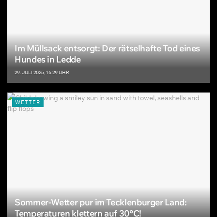
Im Müllsack entsorgt: Der rätselhafte Tod eines
Hundes in Ledde
29. JULI 2025, 16:29 UHR
WETTER
Sommer-Wetter pur im Tecklenburger Land:
Temperaturen klettern auf 30°C!