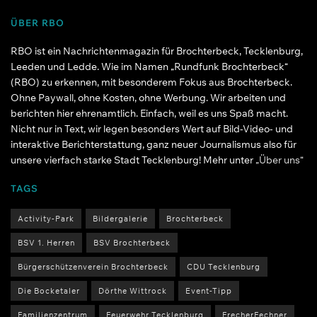
ÜBER RBO
RBO ist ein Nachrichtenmagazin für Brochterbeck, Tecklenburg,
Leeden und Ledde. Wie im Namen „Rundfunk Brochterbeck“
(RBO) zu erkennen, mit besonderem Fokus aus Brochterbeck.
Ohne Paywall, ohne Kosten, ohne Werbung. Wir arbeiten und
berichten hier ehrenamtlich. Einfach, weil es uns Spaß macht.
Nicht nur in Text, wir legen besonders Wert auf Bild-Video- und
interaktive Berichterstattung, ganz neuer Journalismus also für
unsere vierfach starke Stadt Tecklenburg! Mehr unter
„Über uns“
TAGS
Activity-Park
Bildergalerie
Brochterbeck
BSV 1. Herren
BSV Brochterbeck
Bürgerschützenverein Brochterbeck
CDU Tecklenburg
Die Bocketaler
Dörthe Wittrock
Event-Tipp
Familienzentrum
Feuerwehr Tecklenburg
FrecherFechner