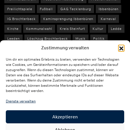
Freilichtspiele
Fußball
GAG Tecklenburg
Ibbenbüren
IG Brochterbeck
Kaminsprengung Ibbenbüren
Karneval
Kirche
Kommunalwahl
Kreis Steinfurt
Kultur
Ledde
Leeden
Löschzug Brochterbeck
Musik
Politik
Zustimmung verwalten
Polizei Steinfurt
Schule
Schützenfest
Sport
St. Peter und Paul
Stadtfest Tecklenburg
Um dir ein optimales Erlebnis zu bieten, verwenden wir Technologien
wie Cookies, um Geräteinformationen zu speichern und/oder darauf
Stadt Tecklenburg
Stefan Streit
SVLN
Tecklenburg
zuzugreifen. Wenn du diesen Technologien zustimmst, können wir
Daten wie das Surfverhalten oder eindeutige IDs auf dieser Website
Unfall
Unwetter
Veranstaltungen
Wahl 2025
verarbeiten. Wenn du deine Zustimmung nicht erteilst oder
zurückziehst, können bestimmte Merkmale und Funktionen
Weihnachten 2025
Wetter
beeinträchtigt werden.
Dienste verwalten
WETTER
Akzeptieren
Ablehnen