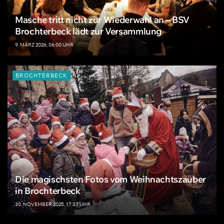
Masche tritt nicht zur Wiederwahl an – BSV
Brochterbeck lädt zur Versammlung
9. MÄRZ 2026, 06:00 UHR
BROCHTERBECK
Die magischsten Fotos vom Weihnachtszauber
in Brochterbeck
30. NOVEMBER 2025, 17:37 UHR