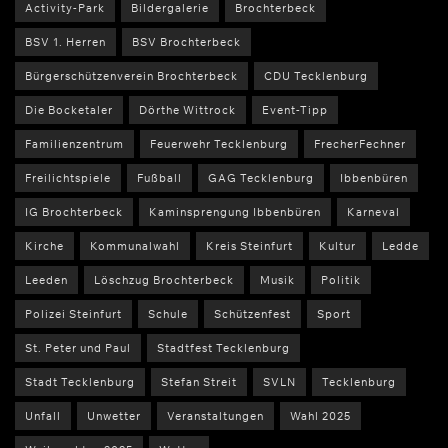
Activity-Park
Bildergalerie
Brochterbeck
BSV 1. Herren
BSV Brochterbeck
Bürgerschützenverein Brochterbeck
CDU Tecklenburg
Die Bocketaler
Dörthe Wittrock
Event-Tipp
Familienzentrum
Feuerwehr Tecklenburg
FrecherFechner
Freilichtspiele
Fußball
GAG Tecklenburg
Ibbenbüren
IG Brochterbeck
Kaminsprengung Ibbenbüren
Karneval
Kirche
Kommunalwahl
Kreis Steinfurt
Kultur
Ledde
Leeden
Löschzug Brochterbeck
Musik
Politik
Polizei Steinfurt
Schule
Schützenfest
Sport
St. Peter und Paul
Stadtfest Tecklenburg
Stadt Tecklenburg
Stefan Streit
SVLN
Tecklenburg
Unfall
Unwetter
Veranstaltungen
Wahl 2025