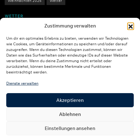
Weihnachten 2025
Wetter
WETTER
Zustimmung verwalten
Um dir ein optimales Erlebnis zu bieten, verwenden wir Technologien
wie Cookies, um Geräteinformationen zu speichern und/oder darauf
Über uns
Kontakt
Impressum
zuzugreifen. Wenn du diesen Technologien zustimmst, können wir
Daten wie das Surfverhalten oder eindeutige IDs auf dieser Website
Datenschutzerklärung
Transparenzhinweis KI
verarbeiten. Wenn du deine Zustimmung nicht erteilst oder
zurückziehst, können bestimmte Merkmale und Funktionen
© 2025 RBO Aktuell / L&S Studios. Alle Rechte vorbehalten.
LOGIN
beeinträchtigt werden.
Dienste verwalten
Akzeptieren
Ablehnen
Einstellungen ansehen