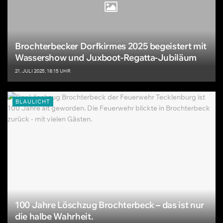
Brochterbecker Dorfkirmes 2025 begeistert mit
Wassershow und Juxboot-Regatta-Jubiläum
21. JULI 2025, 18:15 UHR
BLAULICHT
100 Jahre Löschzug Brochterbeck – das ist nur
die halbe Wahrheit.