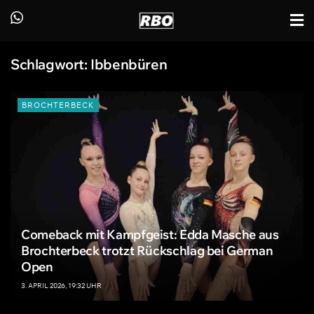
Schlagwort:
Ibbenbüren
BROCHTERBECK
Comeback mit Kampfgeist: Edda Masche aus
Brochterbeck trotzt Rückschlag bei German
Open
3. APRIL 2026, 19:32 UHR