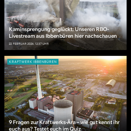
Kaminsprengung geglückt: Unseren RBO-
Livestream aus Ibbenbüren hier nachschauen
22. FEBRUAR 2026, 12:37 UHR
KRAFTWERK IBBENBÜREN
9 Fragen zur Kraftwerks-Ära – wie gut kennt ihr
euch aus? Testet euch im Quiz