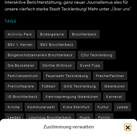
interaktive Berichterstattung, ganz neuer Journalismus also für
unsere vierfach starke Stadt Tecklenburg! Mehr unter
„Über uns“
TAGS
Activity-Park
Bildergalerie
Brochterbeck
BSV 1. Herren
BSV Brochterbeck
Bürgerschützenverein Brochterbeck
CDU Tecklenburg
Die Bocketaler
Dörthe Wittrock
Event-Tipp
Familienzentrum
Feuerwehr Tecklenburg
FrecherFechner
Freilichtspiele
Fußball
GAG Tecklenburg
Ibbenbüren
IG Brochterbeck
Kaminsprengung Ibbenbüren
Karneval
Kirche
Kommunalwahl
Kreis Steinfurt
Kultur
Ledde
Leeden
Löschzug Brochterbeck
Musik
Politik
Zustimmung verwalten
Polizei Steinfurt
Schule
Schützenfest
Sport