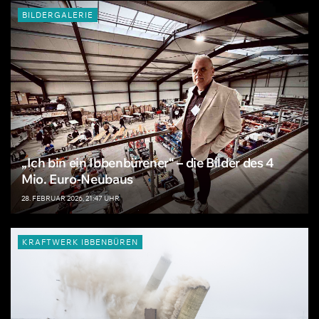
BILDERGALERIE
„Ich bin ein Ibbenbürener“ – die Bilder des 4
Mio. Euro-Neubaus
28. FEBRUAR 2026, 21:47 UHR
KRAFTWERK IBBENBÜREN