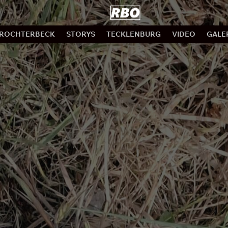
ROCHTERBECK
STORYS
TECKLENBURG
VIDEO
GALE