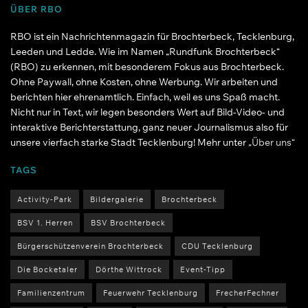
ÜBER RBO
RBO ist ein Nachrichtenmagazin für Brochterbeck, Tecklenburg,
Leeden und Ledde. Wie im Namen „Rundfunk Brochterbeck“
(RBO) zu erkennen, mit besonderem Fokus aus Brochterbeck.
Ohne Paywall, ohne Kosten, ohne Werbung. Wir arbeiten und
berichten hier ehrenamtlich. Einfach, weil es uns Spaß macht.
Nicht nur in Text, wir legen besonders Wert auf Bild-Video- und
interaktive Berichterstattung, ganz neuer Journalismus also für
unsere vierfach starke Stadt Tecklenburg! Mehr unter
„Über uns“
TAGS
Activity-Park
Bildergalerie
Brochterbeck
BSV 1. Herren
BSV Brochterbeck
Bürgerschützenverein Brochterbeck
CDU Tecklenburg
Die Bocketaler
Dörthe Wittrock
Event-Tipp
Familienzentrum
Feuerwehr Tecklenburg
FrecherFechner