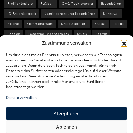
Freilichtspiele
Fußball
GAG Tecklenburg
Ibbenbüren
IG Brochterbeck
Kaminsprengung Ibbenbüren
Karneval
Kirche
Kommunalwahl
Kreis Steinfurt
Kultur
Ledde
Leeden
Löschzug Brochterbeck
Musik
Politik
Zustimmung verwalten
Polizei Steinfurt
Schule
Schützenfest
Sport
St. Peter und Paul
Stadtfest Tecklenburg
Um dir ein optimales Erlebnis zu bieten, verwenden wir Technologien
wie Cookies, um Geräteinformationen zu speichern und/oder darauf
Stadt Tecklenburg
Stefan Streit
SVLN
Tecklenburg
zuzugreifen. Wenn du diesen Technologien zustimmst, können wir
Daten wie das Surfverhalten oder eindeutige IDs auf dieser Website
Unfall
Unwetter
Veranstaltungen
Wahl 2025
verarbeiten. Wenn du deine Zustimmung nicht erteilst oder
zurückziehst, können bestimmte Merkmale und Funktionen
Weihnachten 2025
Wetter
beeinträchtigt werden.
Dienste verwalten
WETTER
Akzeptieren
Ablehnen
Über uns
Kontakt
Impressum