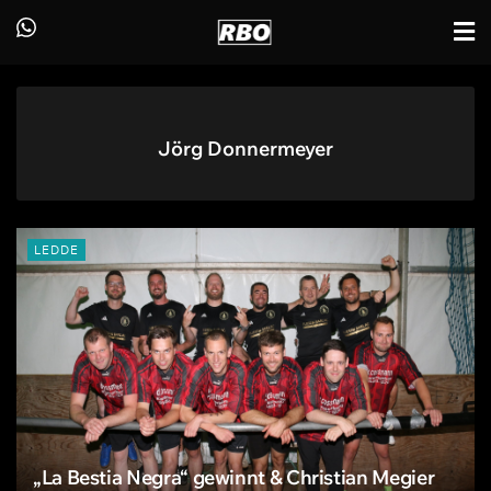
Jörg Donnermeyer
LEDDE
„La Bestia Negra“ gewinnt & Christian Megier