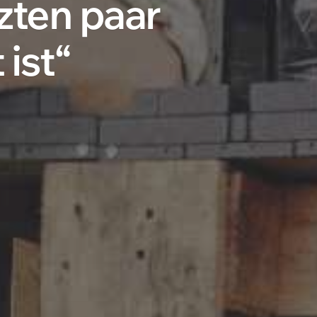
tzten paar
 ist“