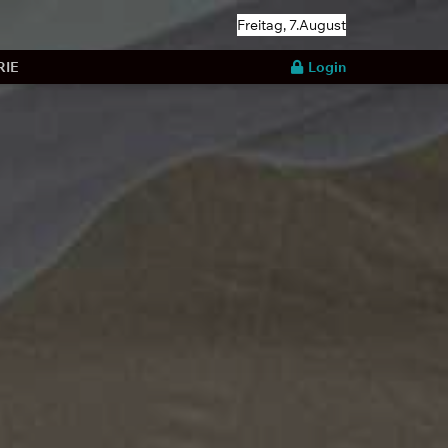
Freitag, 7.August
RIE
Login