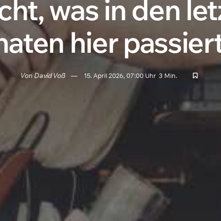
cht, was in den le
ten hier passiert
Von
David Voß
15. April 2026, 07:00 Uhr
3 Min.