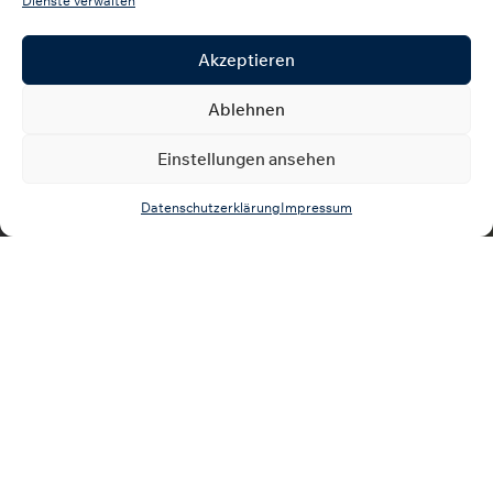
Dienste verwalten
Akzeptieren
Ablehnen
Einstellungen ansehen
Datenschutzerklärung
Impressum
Es ist Montagabend in
Brochterbeck
, und für den
kleinen BSV ein großer Moment. Nicht nur, weil der
Verein endlich über einen eigenen Kunstrasen verfügt,
sondern auch, weil der Deutsche Fußball-Bund den Platz
zum offiziellen Stützpunkt ernannt hat.
Das hört sich für
BSV
-Präsident Bastian Masche
großartig an. 23 Jahre lang, seit 2002, war er beim
Sportplatz in Dörenthe beheimatet. Den Umzug nach