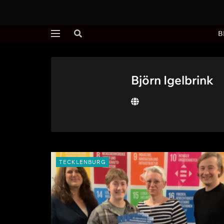
B
Björn Igelbrink
TECKLENBURG