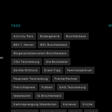
TAGS
W
Activity-Park
Bildergalerie
Brochterbeck
BSV 1. Herren
BSV Brochterbeck
Bürgerschützenverein Brochterbeck
en
CDU Tecklenburg
Die Bocketaler
Dörthe Wittrock
Event-Tipp
Familienzentrum
Feuerwehr Tecklenburg
FrecherFechner
Freilichtspiele
Fußball
GAG Tecklenburg
Ibbenbüren
IG Brochterbeck
Kaminsprengung Ibbenbüren
Karneval
Kirche