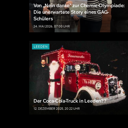
Von „Nein danke“ zur Chemie-Olympiade:
Die unerwartete Story eines GAG-
Schülers
24. MAI 2026, 07:00 UHR
LEEDEN
Der Coca-Cola-Truck in Leeden??
12. DEZEMBER 2025, 20:22 UHR