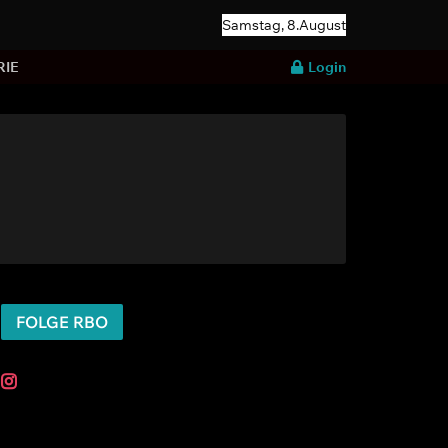
Samstag, 8.August
RIE
Login
FOLGE RBO